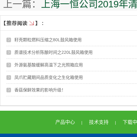
上一篇：
上海一恒公司2019年
籽壳颗粒燃料压缩之80L鼓风箱使用
质谱技术分析陈酿时间之220L鼓风箱使用
外源氨基酸缓解高温下之光照箱应用
凤爪贮藏期间品质变化之生化箱使用
香菇保鲜效果的影响升级！
产品中心
技术支持
下载
|
|