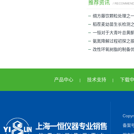
推荐资讯
/ RECOMMEN
绸方藤饮颗粒处理之
稻茬麦幼苗生长检测
一恒对于大青叶总黄
氨氮降解过程初探之
改性环氧树脂的制备
产品中心
技术支持
下载
|
|
Cop
备案