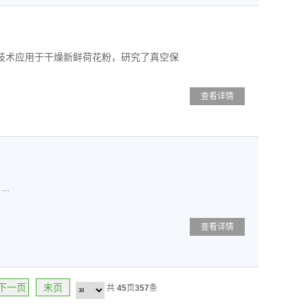
技术应用于干燥新鲜荷花粉，研究了真空保
查看详情
..
查看详情
下一页
末页
共
45
页
357
条