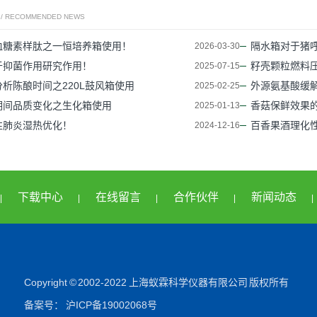
/ RECOMMENDED NEWS
血糖素样肽之一恒培养箱使用！
隔水箱对于猪
2026-03-30
于抑菌作用研究作用！
籽壳颗粒燃料压
2025-07-15
析陈酿时间之220L鼓风箱使用
外源氨基酸缓
2025-02-25
期间品质变化之生化箱使用
香菇保鲜效果
2025-01-13
性肺炎湿热优化！
百香果酒理化
2024-12-16
下载中心
在线留言
合作伙伴
新闻动态
|
|
|
|
|
Copyright © 2002-2022 上海蚁霖科学仪器有限公司 版权所有
备案号：
沪ICP备19002068号